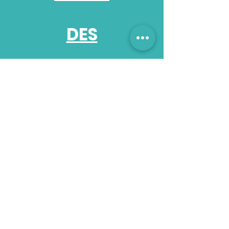
DES
AIDANTS
Pour sourire
à l'avenir
RELAIS DES AIDANTS | LES PROFITEURS DE
LA VIE | ASSISTANCE PERSONNALISÉE - ALBI