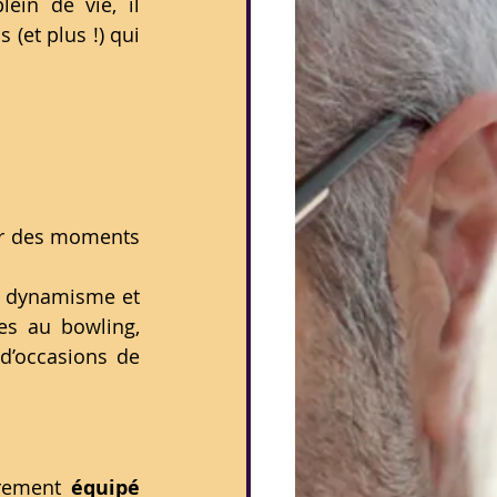
ein de vie, il 
et plus !) qui 
frir des moments 
ur dynamisme et 
es au bowling, 
d’occasions de 
èrement 
équipé 