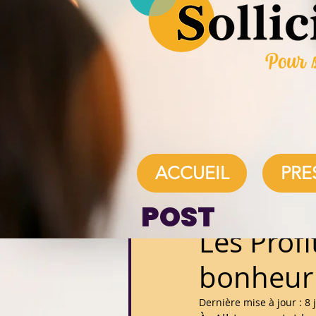
Service Auto
Tous les posts
ACCUEIL
PRE
POST
4 juil. 2025
1 min de lec
Les Profi
bonheur
Dernière mise à jour :
8 