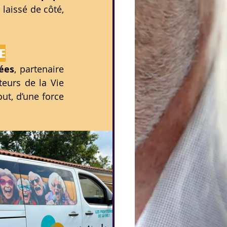
 laissé de côté, 
E
ées
, partenaire 
eurs de la Vie 
ut, d’une force 