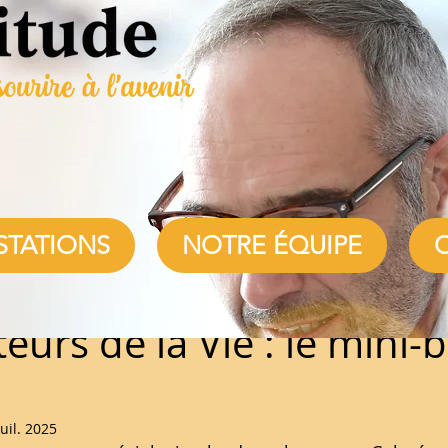
nomie à domicile
STATIONS
NOTRE ÉQUIPE
ture
teurs de la Vie : le mini-
juil. 2025