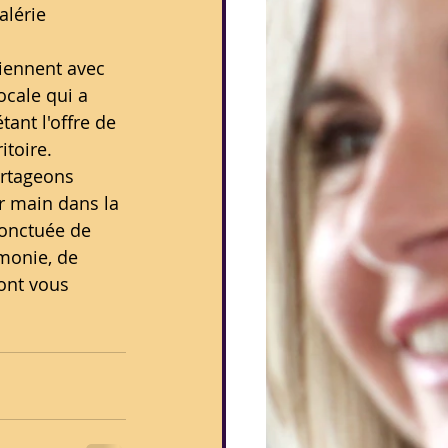
lérie 
iennent avec 
locale qui a 
ant l'offre de 
itoire.
rtageons 
r main dans la 
ponctuée de 
rmonie, de 
ont vous 