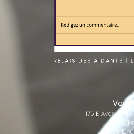
Rédigez un commentaire...
🌟 Blanche-Marie, 98 ans :
première interview à
Magali !
RELAIS DES AIDANTS | 
Vous a
175 B Avenue de 
Lundi 
9h00-12h