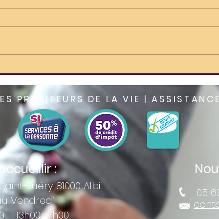
Les Profiteurs de la Vie : le
Sorti
mini-bus du bonheur
(re)
à L
LES PROFITEURS DE LA VIE | ASSISTANC
ccueillir :
Nous
Saint-Juéry 81000 Albi
05 63
au Vendredi
conta
00 13h00-17h00