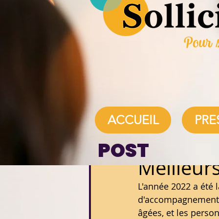
Service Auto
Tous les posts
ACCUEIL
PRE
POST
4 janv. 2023
1 min de lec
Meilleur
L'année 2022 a été l
d'accompagnement à 
âgées, et les perso