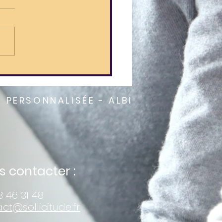
s d'institutions : ils
vivent des jours heureux
a Maison
E PERSONNALISÉE - ALBI
 contacter :
 46 31 48
ct@sollicitude.fr